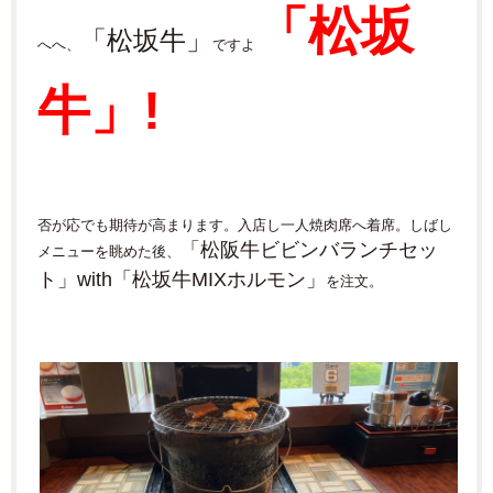
「松坂
「松坂牛」
へへ、
ですよ
牛」!
否が応でも期待が高まります。入店し一人焼肉席へ着席。しばし
「松阪牛ビビンバランチセッ
メニューを眺めた後、
ト」with「松坂牛MIXホルモン」
を注文。