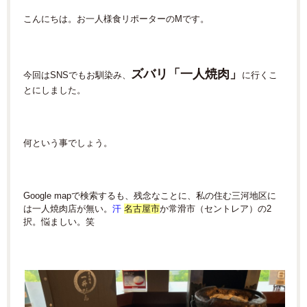
こんにちは。お一人様食リポーターのMです。
ズバリ「一人焼肉」
今回はSNSでもお馴染み、
に行くこ
とにしました。
何という事でしょう。
Google mapで検索するも、
残念なことに、私の住む三河地区に
は一人焼肉店が無い。
汗
名古屋市
か常滑市（セントレア）の2
択。悩ましい。笑