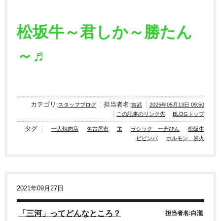
松坂牛～君しか～勝たん
～♬
カテゴリ:
担当者名:
スタッフブログ
吉武
2025年05月13日 09:50
この記事のリンク先
BLOGトップ
タグ
一人焼肉店
名古屋市
栄
ラシック 一升びん
松阪牛
ビビンバ
ホルモン 炭火
2021年09月27日
「三河」ってどんなところ？
担当者名:白瀧