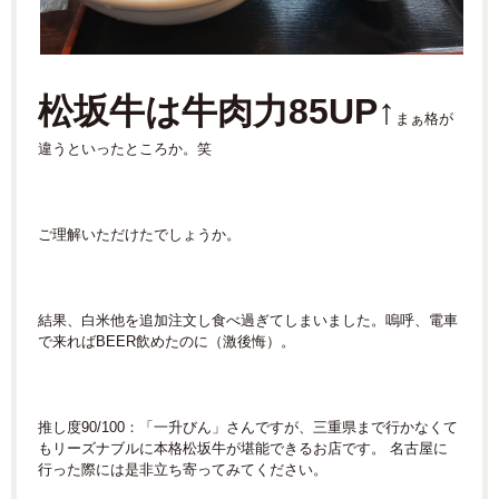
松坂牛は牛肉力85UP↑
まぁ格が
違うといったところか。笑
ご理解いただけたでしょうか。
結果、白米他を追加注文し食べ過ぎてしまいました。嗚呼、電車
で来ればBEER飲めたのに（激後悔）。
推し度90/100：「一升びん」さんですが、三重県まで行かなくて
もリーズナブルに本格松坂牛が堪能できるお店です。 名古屋に
行った際には是非立ち寄ってみてください。