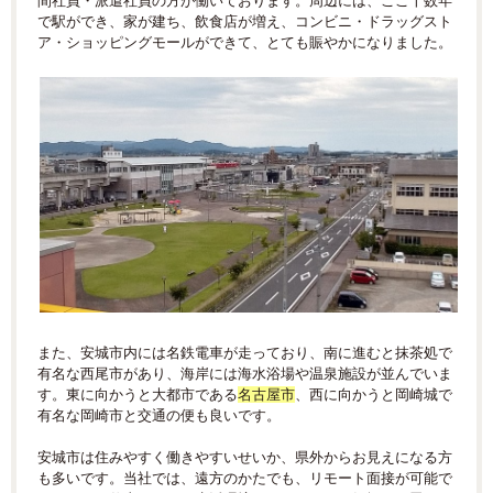
間社員・派遣社員の方が働いております。周辺には、ここ十数年
で駅ができ、家が建ち、飲食店が増え、コンビニ・ドラッグスト
ア・ショッピングモールができて、とても賑やかになりました。
また、安城市内には名鉄電車が走っており、南に進むと抹茶処で
有名な西尾市があり、海岸には海水浴場や温泉施設が並んでいま
す。東に向かうと大都市である
名古屋市
、西に向かうと岡崎城で
有名な岡崎市と交通の便も良いです。
安城市は住みやすく働きやすいせいか、県外からお見えになる方
も多いです。当社では、遠方のかたでも、リモート面接が可能で