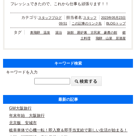
フレッシュできたので、これから仕事も頑張ります！！
カテゴリ:
担当者名:
スタッフブログ
スタッフ
2023年05月23日
09:51
この記事のリンク先
BLOGトップ
タグ
奥飛騨 温泉
湯治
旅館 囲炉裏 古民家 豪農の館
郷
土料理
飛騨 山菜 居酒屋
キーワード検索
キーワードを入力
最新の記事
GW大阪旅行
年末年始 大阪旅行
北京飯 安城市
岐阜車体で心機一転！即入寮＆即手当支給で新しい生活が始まる！