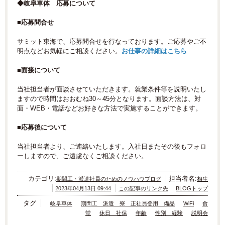
◆岐阜車体 応募について
■応募問合せ
サミット東海で、応募問合せを行なっております。ご応募やご不
明点などお気軽にご相談ください。
お仕事の詳細
はこちら
■面接について
当社担当者が面談させていただきます。就業条件等を説明いたし
ますので時間はおおむね30～45分となります。面談方法は、対
面・WEB・電話などお好きな方法で実施することができます。
■応募後について
当社担当者より、ご連絡いたします。入社日またその後もフォロ
ーしますので、ご遠慮なくご相談ください。
カテゴリ:
担当者名:
期間工・派遣社員のためのノウハウブログ
相生
2023年04月13日 09:44
この記事のリンク先
BLOGトップ
タグ
岐阜車体
期間工 派遣 寮 正社員登用 備品
WiFi
食
堂
休日 社保
年齢
性別 経験
説明会