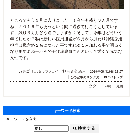
ところでもう９月に入りましたー！今年も残り３カ月です
ね。
２０１９年もあっという間に過ぎて行こうとしていま
す。
残り３カ月どう過ごしますか？そして、今年はどういう
年でしたか？
私は新しい採用担当が６月から加わり沖縄採用
担当は私含め２名になった事ですね☺
１人加わる事で明るく
なりますよねー♪♪
その子は瑞慶覧さんという可愛くて元気な
女性です。
カテゴリ:
担当者名:
スタッフブログ
倉本
2019年09月19日 15:27
この記事のリンク先
BLOGトップ
タグ
沖縄
九州
キーワード検索
キーワードを入力