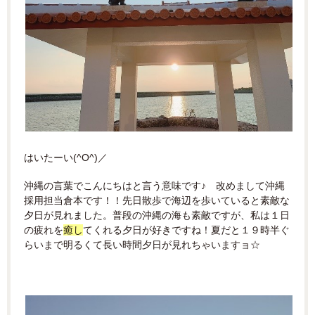
はいたーい
(^O^)
／
沖縄の言葉でこんにちはと言う意味です♪
改めまして沖縄
採用担当倉本です！！
先日散歩で海辺を歩いていると素敵な
夕日が見れました。
普段の沖縄の海も素敵ですが、
私は１日
の疲れを
癒し
てくれる夕日が好きですね！
夏だと１９時半ぐ
らいまで明るくて長い時間夕日が見れちゃいますョ☆