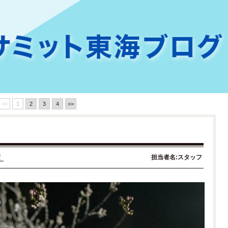
<<
1
2
3
4
>>
！
担当者名:スタッフ