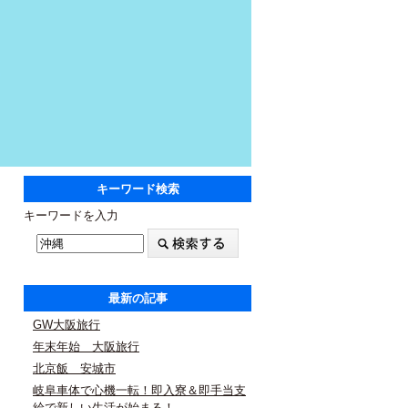
キーワード検索
キーワードを入力
最新の記事
GW大阪旅行
年末年始 大阪旅行
北京飯 安城市
岐阜車体で心機一転！即入寮＆即手当支
給で新しい生活が始まる！