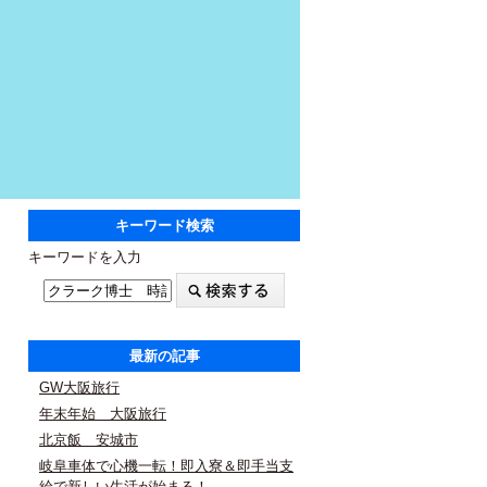
キーワード検索
キーワードを入力
最新の記事
GW大阪旅行
年末年始 大阪旅行
北京飯 安城市
岐阜車体で心機一転！即入寮＆即手当支
給で新しい生活が始まる！