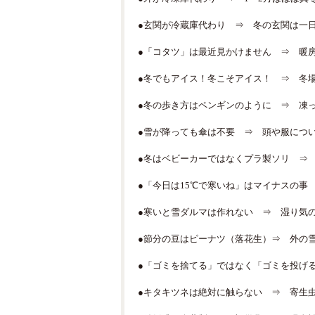
●玄関が冷蔵庫代わり ⇒ 冬の玄関は一
●「コタツ」は最近見かけません ⇒ 暖
●冬でもアイス！冬こそアイス！ ⇒ 冬
●冬の歩き方はペンギンのように ⇒ 凍
●雪が降っても傘は不要 ⇒ 頭や服につ
●冬はベビーカーではなくプラ製ソリ ⇒
●「今日は15℃で寒いね」はマイナスの事
●寒いと雪ダルマは作れない ⇒ 湿り気
●節分の豆はピーナツ（落花生）⇒ 外の
●「ゴミを捨てる」ではなく「ゴミを投げ
●キタキツネは絶対に触らない ⇒ 寄生