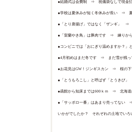
●結婚式は会費制 ⇒ 祝儀袋なしで現金
●学校は夏休みが短く冬休みが長い ⇒ 
●「とり唐揚げ」ではなく「ザンギ」 ⇒
●「室蘭やき鳥」は豚肉です ⇒ 練りか
●コンビニでは「おにぎり温めますか？」
●4月初めはまだ冬です ⇒ まだ雪が残
●お花見はGW！ジンギスカン ⇒ 桜の
●「とうもろこし」と呼ばず「とうきび」 
●函館から知床までは600ｋｍ ⇒ 北海
●「サッポロ一番」はあまり売ってない 
いかがでしたか？ それぞれの土地でいろ