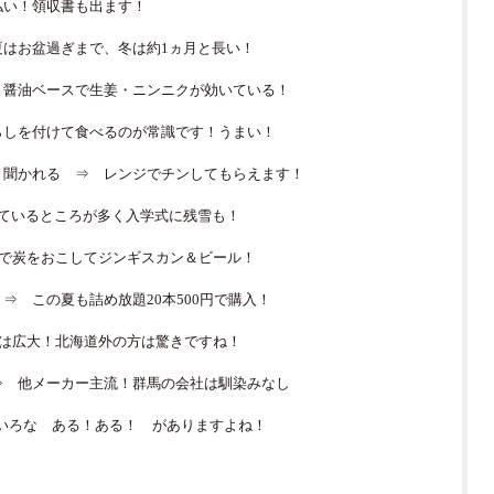
払い！領収書も出ます！
夏はお盆過ぎまで、冬は約1ヵ月と長い！
 醤油ベースで生姜・ニンニクが効いている！
らしを付けて食べるのが常識です！うまい！
と聞かれる ⇒ レンジでチンしてもらえます！
っているところが多く入学式に残雪も！
下で炭をおこしてジンギスカン＆ビール！
⇒ この夏も詰め放題20本500円で購入！
道は広大！北海道外の方は驚きですね！
⇒ 他メーカー主流！群馬の会社は馴染みなし
いろな ある！ある！ がありますよね！