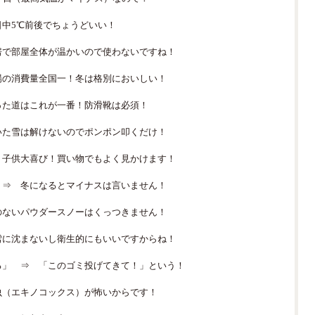
日中5℃前後でちょうどいい！
房で部屋全体が温かいので使わないですね！
場の消費量全国一！冬は格別においしい！
った道はこれが一番！防滑靴は必須！
いた雪は解けないのでポンポン叩くだけ！
 子供大喜び！買い物でもよく見かけます！
 ⇒ 冬になるとマイナスは言いません！
のないパウダースノーはくっつきません！
雪に沈まないし衛生的にもいいですからね！
る」 ⇒ 「このゴミ投げてきて！」という！
虫（エキノコックス）が怖いからです！