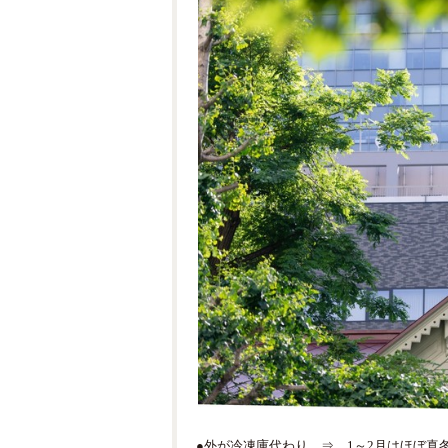
●外が冷凍庫代わり ⇒ 1～2月はほぼ真