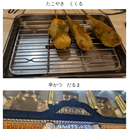
たこやき くくる
串かつ だるま