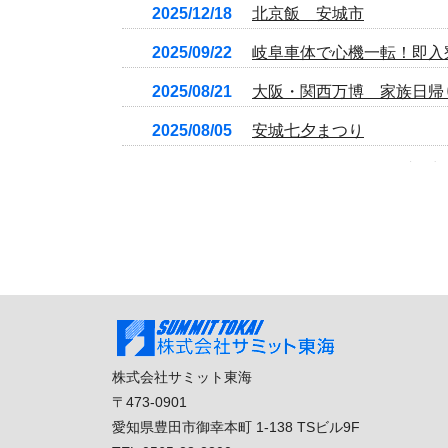
2025/12/18
北京飯 安城市
2025/09/22
岐阜車体で心機一転！即入
2025/08/21
大阪・関西万博 家族日帰
2025/08/05
安城七夕まつり
2025/07/04
いきものがかりライブ 常
2025/05/23
竹島水族館 蒲郡市
2025/05/23
帰省 北海道斜里町
2025/05/13
一人焼肉 松阪牛
2025/04/14
商品券30000円支給 岐阜
2025/04/08
まぐろレストラン！三重県
株式会社サミット東海
〒473-0901
2025/03/26
春の正社員登用！岐阜車体
愛知県豊田市御幸本町 1-138 TSビル9F
2025/01/15
初詣 伊奈波神社