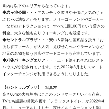
園内は以下のエリアからなっています。
◆岩ヶ池公園
・・・アスレチック遊具や子供に人気のじゃ
ぶじゃぶ池などがあります。メリーゴーランドやゴーカー
トなどのアトラクションは、すべて1回100円という驚きの
料金。大きな池もありウォーキングにも最適です。
◆セントラルプラザ
・・・安い＆新鮮な産直品を扱う「お
あしすファーム」が大人気！えびせんべいやラーメンなど
地元の名物を扱うお店やフードコートも充実しています。
◆刈谷パーキングエリア
・・・上・下線それぞれにレスト
ハウスが併設されています。また2022年3月よりスマート
インターチェンジが利用できるようになりました。
【セントラルプラザ】
写真左
高さ60mの大観覧車はここのランドマークといえる存在。
TVでも話題の常識を覆す「デラックストイレ」が2022年4
月にリニューアルしました。夜はイルミネーションも楽し